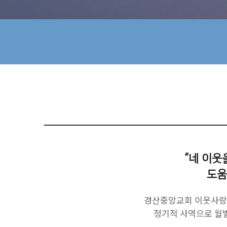
“네 이웃
도움
경산중앙교회 이웃사랑부
정기적 사역으로 월