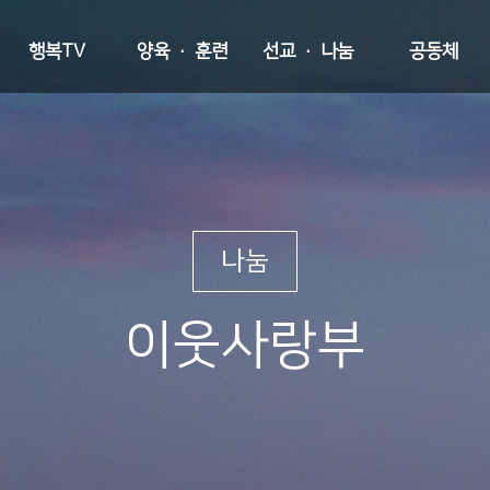
행복TV
양육 · 훈련
선교 · 나눔
공동체
나눔
이웃사랑부