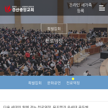
온라인 새가족
등록
특별집회
천로역정
특별집회
문화공연
천로역정
다음 세대와 함께 걷는 천로역정_뮤지컬과 온세대 골든벨